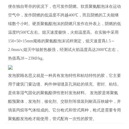
便在独自寄存的状况下，也可发作阴燃。软质聚氨酯泡沫在运动
空气中，发作阴燃的低温度不跨越400℃，而且阴燃的工夫能继
续数个小时。硬质聚氨酯泡沫的阴燃只发作在外表上，阴燃的低
温度约500℃左右。熄灭速度极快，火焰温度高。在实验中采用
150×50×15mm规格的聚氨酯泡沫试样测定，熄灭速度爲1.5～
2.0mm/s;熄灭中辐射热极强，经测试火焰温度高达2000℃左右，
热值爲28～23MJ/kg。
发泡胶顾名思义就是一种具有发泡特性和粘结特性的胶，它主要
用于建筑门窗边缝、构件伸缩缝及孔洞处的填充、密封、粘结。
是依靠湿气固化的聚氨酯弹性密封发泡材料。 发泡胶是将聚氨
酯预聚体﹑发泡剂﹑催化剂、交联剂等填装到耐高压铁罐中，并
填装丙烷等气体组成的。它分枪式和管式两种，枪式是需要专用
聚氨酯发泡枪才能使用，管式配有一次性的胶管。