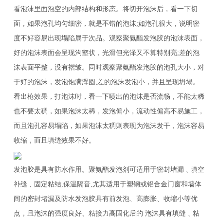
看泡沫里面泡空的内部结构和形态。将切开泡沫后，看一下切
面，如果泡孔均匀细密，就是不错的泡沫;如泡孔很大，说明密
度不好容易出现塌陷属于次品。观察聚氨酯发泡胶的泡沫表面，
好的泡沫表面会呈现沟壑状，光滑但光泽又不算特别亮;差的泡
沫表面平整，没有褶皱。同时观察聚氨酯发泡胶的泡孔大小，对
于好的泡沫，发泡饱满浑圆;差的泡沫发泡小，并且呈现坍塌。
看出枪效果，打泡沫时，看一下喷出的泡沫是否流畅，不能太稀
也不要太稠，如果泡沫太稀，发泡偏小，流动性偏高不易施工，
而且泡孔容易塌陷，如果泡沫太稠则表现为泡沫发干，泡沫容易
收缩，而且填缝效果不好。
发泡胶是具有防水作用。聚氨酯发泡剂可适用于密封堵漏﹑填空
补缝﹑固定粘结,保温隔音,尤其适用于塑钢或铝合金门窗和墙体
间的密封堵漏及防水发泡胶具有前发泡、高膨胀、收缩小等优
点，且泡沫的强度良好、粘接力高固化后的 泡沫具有填缝﹑粘