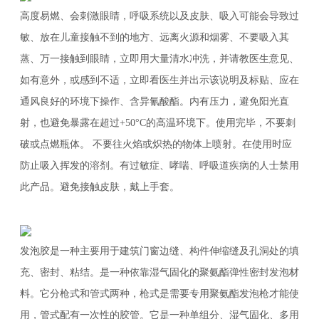
高度易燃、会刺激眼睛，呼吸系统以及皮肤、吸入可能会导致过
敏、放在儿童接触不到的地方、远离火源和烟雾、不要吸入其
蒸、万一接触到眼睛，立即用大量清水冲洗，并请教医生意见、
如有意外，或感到不适，立即看医生并出示该说明及标贴、应在
通风良好的环境下操作、含异氰酸酯。内有压力，避免阳光直
射，也避免暴露在超过+50°C的高温环境下。使用完毕，不要刺
破或点燃瓶体。 不要往火焰或炽热的物体上喷射。在使用时应
防止吸入挥发的溶剂。有过敏症、哮喘、呼吸道疾病的人士禁用
此产品。避免接触皮肤，戴上手套。
发泡胶是一种主要用于建筑门窗边缝、构件伸缩缝及孔洞处的填
充、密封、粘结。是一种依靠湿气固化的聚氨酯弹性密封发泡材
料。它分枪式和管式两种，枪式是需要专用聚氨酯发泡枪才能使
用，管式配有一次性的胶管。它是一种单组分、湿气固化、多用