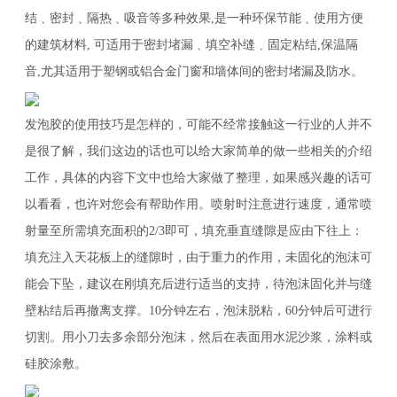
结﹑密封﹑隔热﹑吸音等多种效果,是一种环保节能﹑使用方便
的建筑材料, 可适用于密封堵漏﹑填空补缝﹑固定粘结,保温隔
音,尤其适用于塑钢或铝合金门窗和墙体间的密封堵漏及防水。
发泡胶的使用技巧是怎样的，可能不经常接触这一行业的人并不
是很了解，我们这边的话也可以给大家简单的做一些相关的介绍
工作，具体的内容下文中也给大家做了整理，如果感兴趣的话可
以看看，也许对您会有帮助作用。喷射时注意进行速度，通常喷
射量至所需填充面积的2/3即可，填充垂直缝隙是应由下往上：
填充注入天花板上的缝隙时，由于重力的作用，未固化的泡沫可
能会下坠，建议在刚填充后进行适当的支持，待泡沫固化并与缝
壁粘结后再撤离支撑。10分钟左右，泡沫脱粘，60分钟后可进行
切割。用小刀去多余部分泡沫，然后在表面用水泥沙浆，涂料或
硅胶涂敷。